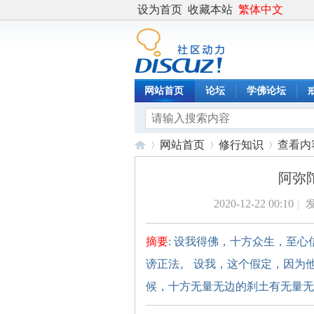
设为首页
收藏本站
繁体中文
网站首页
论坛
学佛论坛
网站首页
修行知识
查看内
阿弥
2020-12-22 00:10
|
发
度
›
›
›
摘要
: 设我得佛，十方众生，至
谤正法。 设我，这个假定，因为
候，十方无量无边的刹土有无量无 .