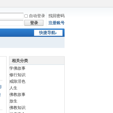
自动登录
找回密码
登录
注册账号
快捷导航
相关分类
学佛故事
修行知识
戒除淫色
诽
人生
佛教故事
时
放生
佛教知识