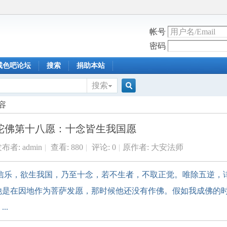
帐号
密码
戒色吧论坛
搜索
捐助本站
搜索
搜
容
陀佛第十八愿：十念皆生我国愿
索
布者:
admin
|
查看:
880
|
评论: 0
|
原作者: 大安法师
心信乐，欲生我国，乃至十念，若不生者，不取正觉。唯除五逆，
他是在因地作为菩萨发愿，那时候他还没有作佛。假如我成佛的
..