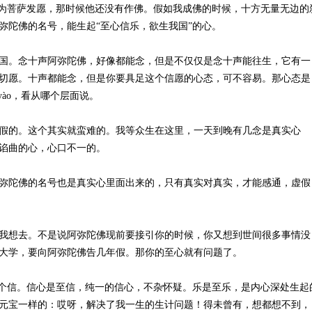
作为菩萨发愿，那时候他还没有作佛。假如我成佛的时候，十方无量无边的
弥陀佛的名号，能生起“至心信乐，欲生我国”的心。
国。念十声阿弥陀佛，好像都能念，但是不仅仅是念十声能往生，它有一
切愿。十声都能念，但是你要具足这个信愿的心态，可不容易。那心态是
yào，看从哪个层面说。
假的。这个其实就蛮难的。我等众生在这里，一天到晚有几念是真实心
谄曲的心，心口不一的。
弥陀佛的名号也是真实心里面出来的，只有真实对真实，才能感通，虚假
我想去。不是说阿弥陀佛现前要接引你的时候，你又想到世间很多事情没
大学，要向阿弥陀佛告几年假。那你的至心就有问题了。
这个信。信心是至信，纯一的信心，不杂怀疑。乐是至乐，是内心深处生起
元宝一样的：哎呀，解决了我一生的生计问题！得未曾有，想都想不到，