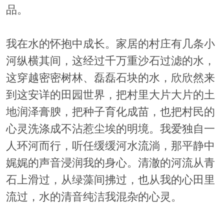
品。
我在水的怀抱中成长。家居的村庄有几条小
河纵横其间，这经过千万重沙石过滤的水，
这穿越密密树林、磊磊石块的水，欣欣然来
到这安详的田园世界，把村里大片大片的土
地润泽膏腴，把种子育化成苗，也把村民的
心灵洗涤成不沾惹尘埃的明境。我爱独自一
人环河而行，听任缓缓河水流淌，那平静中
娓娓的声音浸润我的身心。清澈的河流从青
石上滑过，从绿藻间拂过，也从我的心田里
流过，水的清音纯洁我混杂的心灵。