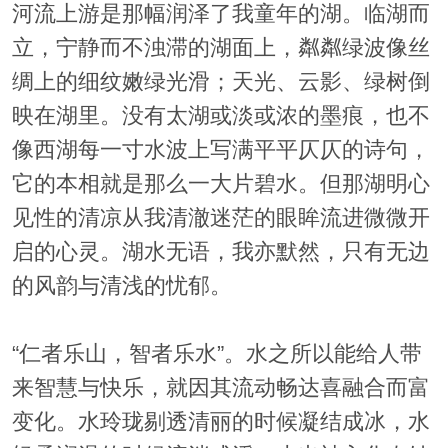
河流上游是那幅润泽了我童年的湖。临湖而
立，宁静而不浊滞的湖面上，粼粼绿波像丝
绸上的细纹嫩绿光滑；天光、云影、绿树倒
映在湖里。没有太湖或淡或浓的墨痕，也不
像西湖每一寸水波上写满平平仄仄的诗句，
它的本相就是那么一大片碧水。但那湖明心
见性的清凉从我清澈迷茫的眼眸流进微微开
启的心灵。湖水无语，我亦默然，只有无边
的风韵与清浅的忧郁。
“仁者乐山，智者乐水”。水之所以能给人带
来智慧与快乐，就因其流动畅达喜融合而富
变化。水玲珑剔透清丽的时候凝结成冰，水