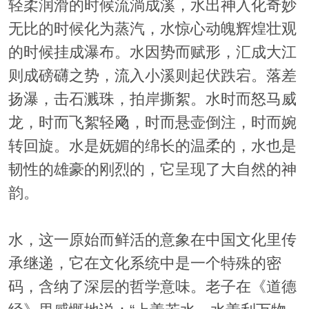
轻柔润滑的时候流淌成溪，水出神入化奇妙
无比的时候化为蒸汽，水惊心动魄辉煌壮观
的时候挂成瀑布。水因势而赋形，汇成大江
则成磅礴之势，流入小溪则起伏跌宕。落差
扬瀑，击石溅珠，拍岸撕絮。水时而怒马威
龙，时而飞絮轻飏，时而悬壶倒注，时而婉
转回旋。水是妩媚的绵长的温柔的，水也是
韧性的雄豪的刚烈的，它呈现了大自然的神
韵。
水，这一原始而鲜活的意象在中国文化里传
承继递，它在文化系统中是一个特殊的密
码，含纳了深层的哲学意味。老子在《道德