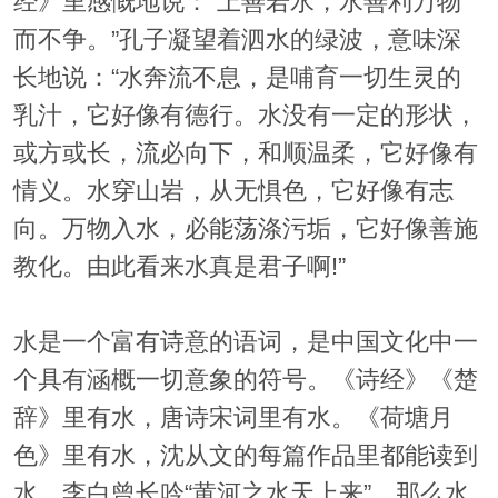
经》里感慨地说：“上善若水，水善利万物
而不争。”孔子凝望着泗水的绿波，意味深
长地说：“水奔流不息，是哺育一切生灵的
乳汁，它好像有德行。水没有一定的形状，
或方或长，流必向下，和顺温柔，它好像有
情义。水穿山岩，从无惧色，它好像有志
向。万物入水，必能荡涤污垢，它好像善施
教化。由此看来水真是君子啊!”
水是一个富有诗意的语词，是中国文化中一
个具有涵概一切意象的符号。《诗经》《楚
辞》里有水，唐诗宋词里有水。《荷塘月
色》里有水，沈从文的每篇作品里都能读到
水。李白曾长吟“黄河之水天上来”，那么水