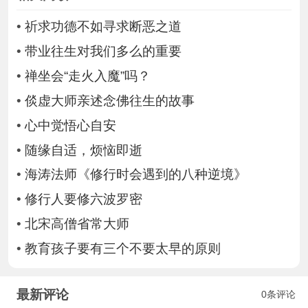
•
祈求功德不如寻求断恶之道
•
带业往生对我们多么的重要
•
禅坐会“走火入魔”吗？
•
倓虚大师亲述念佛往生的故事
•
心中觉悟心自安
•
随缘自适，烦恼即逝
•
海涛法师《修行时会遇到的八种逆境》
•
修行人要修六波罗密
•
北宋高僧省常大师
•
教育孩子要有三个不要太早的原则
最新评论
0条评论