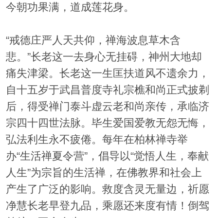
今朝功果满，道成莲花身。
“戒德庄严人天共仰，禅海波息草木含
悲。”长老这一去身心无挂碍，神州大地却
痛失津梁。长老这一生匡扶道风不遗余力，
自十五岁于武昌普度寺礼宗樵和尚正式披剃
后，得受禅门泰斗虚云老和尚亲传，承临济
宗四十四世法脉。毕生爱国爱教无怨无悔，
弘法利生永不疲倦。每年在柏林禅寺举
办“生活禅夏令营”，倡导以“觉悟人生，奉献
人生”为宗旨的生活禅，在佛教界和社会上
产生了广泛的影响。救度含灵无量边，祈愿
净慧长老早登九品，乘愿还来度有情！倒驾