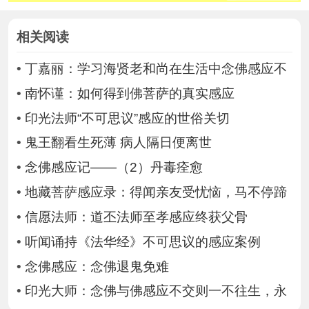
相关阅读
•
丁嘉丽：学习海贤老和尚在生活中念佛感应不
•
南怀谨：如何得到佛菩萨的真实感应
•
印光法师“不可思议”感应的世俗关切
•
鬼王翻看生死薄 病人隔日便离世
•
念佛感应记——（2）丹毒痊愈
•
地藏菩萨感应录：得闻亲友受忧恼，马不停蹄
•
信愿法师：道丕法师至孝感应终获父骨
•
听闻诵持《法华经》不可思议的感应案例
•
念佛感应：念佛退鬼免难
•
印光大师：念佛与佛感应不交则一不往生，永