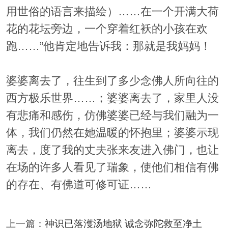
用世俗的语言来描绘）……在一个开满大荷
花的花坛旁边，一个穿着红袄的小孩在欢
跑……”他肯定地告诉我：那就是我妈妈！
婆婆离去了，往生到了多少念佛人所向往的
西方极乐世界……；婆婆离去了，家里人没
有悲痛和感伤，仿佛婆婆已经与我们融为一
体，我们仍然在她温暖的怀抱里；婆婆示现
离去，度了我的丈夫张来友进入佛门，也让
在场的许多人看见了瑞象，使他们相信有佛
的存在、有佛道可修可证……
上一篇：
神识已落濩汤地狱 诚念弥陀救至净土