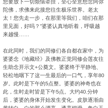
您要放下一切烦恼牵挂，全心全意想念阿弥
陀佛，求佛来此接您往生极乐世界。老太
太！您先走一步，在那里等我们，咱们在那
里见面，好吗？”婆婆认真地听着，呼吸越
来越慢……
在此同时，我们的同修们各自都在家中，为
婆婆念《地藏经》及佛教正觉同修会莲友往
生助念开示文+公奠文。婆婆终于平静地、
轻松地咽下了这一生最后的一口气，享年80
岁。此时是下午的5点整。婆婆的神奇也在
此，生时走时皆是下午5点。大约40.分钟
后，婆婆的身体开始发生变化。皮肤逐渐由