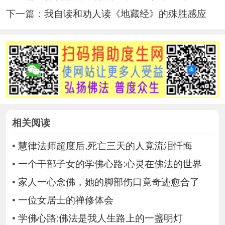
下一篇：
我自读和劝人读《地藏经》的殊胜感应
相关阅读
•
慧律法师超度后,死亡三天的人竟流泪忏悔
•
一个干部子女的学佛心路:心灵在佛法的世界
•
家人一心念佛，她的脚部伤口竟奇迹愈合了
•
一位女居士的禅修体会
•
学佛心路:佛法是我人生路上的一盏明灯