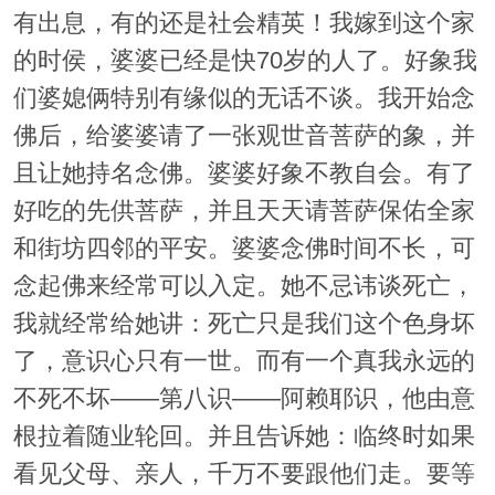
有出息，有的还是社会精英！我嫁到这个家
的时侯，婆婆已经是快70岁的人了。好象我
们婆媳俩特别有缘似的无话不谈。我开始念
佛后，给婆婆请了一张观世音菩萨的象，并
且让她持名念佛。婆婆好象不教自会。有了
好吃的先供菩萨，并且天天请菩萨保佑全家
和街坊四邻的平安。婆婆念佛时间不长，可
念起佛来经常可以入定。她不忌讳谈死亡，
我就经常给她讲：死亡只是我们这个色身坏
了，意识心只有一世。而有一个真我永远的
不死不坏——第八识——阿赖耶识，他由意
根拉着随业轮回。并且告诉她：临终时如果
看见父母、亲人，千万不要跟他们走。要等