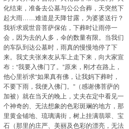
化结束，准备去公墓与公公合葬，天突然下
起大雨……难道是天降甘露，为婆婆送行？
我祈求观世音菩萨保佑，下葬时让雨停一
会，因为去的人多，伞的数量有限。当我们
的车队到达公墓时，雨真的慢慢地停了下
来。我丈夫张来友从车上走下来，向大家宣
布：“我要入佛门了。”原来，刚才在路上，
他心里祈求“如果真有佛，让我妈下葬时，
不要下雨，我便入佛门。”（感谢佛菩萨的
加被）就在当天的晚上，丈夫在定中看见一
个神奇的、无法想象的色彩斑斓的地方，那
里黄金铺地、琉璃满街，树上挂满翡翠、宝
石（那里的庄严、美丽及色彩的漂亮，无法