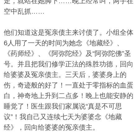
走，就站在她脚下……晚上经常叫，两手在
空中乱抓……
他们知道这是冤亲债主来讨债了。小组全体
6人用了一天的时间为她念《地藏经》、
《药师经》、《阿弥陀经》及“阿弥陀佛”圣
号。并且把我们修学正法的殊胜功德，回向
给婆婆及冤亲债主。三天后，婆婆身上的
伤，奇迹般的好了！一直处于零指标的血蛋
白，神奇地上升到二点多！晚上也能安静的
睡觉了！医生跟我们家属说“真是不可思
议”！我自己又连续七天为婆婆念《地藏
经》，回向给婆婆的冤亲债主。