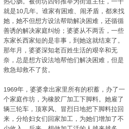
热心肠。被街坊四邻推举为街道主任，一干
就是10几年。谁家有困难、闹矛盾，都来找
她，她不但想方设法帮助解决困难，还循循
善诱的解决家庭纠纷；婆婆从不两舌，一些
东家长西家短的是非事，到她这就结束了。
那年月，婆婆深知老百姓生活的艰辛和无
奈，总是想方设法地帮他们解决困难，但是
救急却救不了贫。
1969年，婆婆拿出家里所有的积蓄，办了一
个家庭作坊，为橡胶厂加工下脚料。她雇了
辆三轮车，顶寒风、冒烈日地把下脚料拉回
来，分给妇女们回家加工，为她们增加了不
少收入。后来，想做加工活的人越来越多，