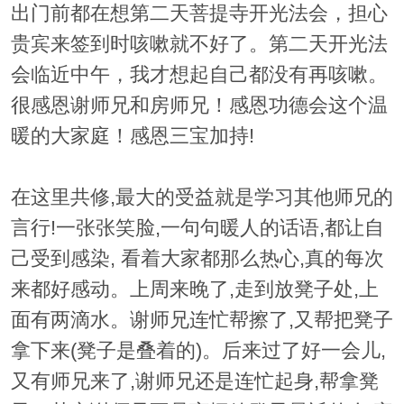
出门前都在想第二天菩提寺开光法会，担心
贵宾来签到时咳嗽就不好了。第二天开光法
会临近中午，我才想起自己都没有再咳嗽。
很感恩谢师兄和房师兄！感恩功德会这个温
暖的大家庭！感恩三宝加持!
在这里共修,最大的受益就是学习其他师兄的
言行!一张张笑脸,一句句暖人的话语,都让自
己受到感染, 看着大家都那么热心,真的每次
来都好感动。上周来晚了,走到放凳子处,上
面有两滴水。谢师兄连忙帮擦了,又帮把凳子
拿下来(凳子是叠着的)。后来过了好一会儿,
又有师兄来了,谢师兄还是连忙起身,帮拿凳