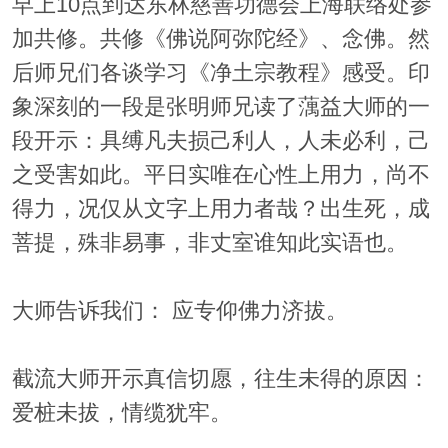
早上10点到达东林慈善功德会上海联络处参
加共修。共修《佛说阿弥陀经》、念佛。然
后师兄们各谈学习《净土宗教程》感受。印
象深刻的一段是张明师兄读了蕅益大师的一
段开示：具缚凡夫损己利人，人未必利，己
之受害如此。平日实唯在心性上用力，尚不
得力，况仅从文字上用力者哉？出生死，成
菩提，殊非易事，非丈室谁知此实语也。
大师告诉我们： 应专仰佛力济拔。
截流大师开示真信切愿，往生未得的原因：
爱桩未拔，情缆犹牢。