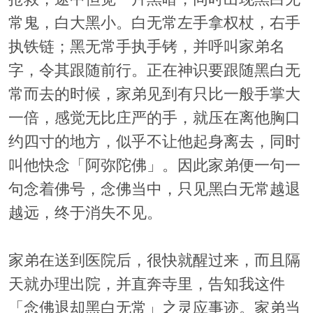
常鬼，白大黑小。白无常左手拿权杖，右手
执铁链；黑无常手执手铐，并呼叫家弟名
字，令其跟随前行。正在神识要跟随黑白无
常而去的时候，家弟见到有只比一般手掌大
一倍，感觉无比庄严的手，就压在离他胸口
约四寸的地方，似乎不让他起身离去，同时
叫他快念「阿弥陀佛」。因此家弟便一句一
句念着佛号，念佛当中，只见黑白无常越退
越远，终于消失不见。
家弟在送到医院后，很快就醒过来，而且隔
天就办理出院，并直奔寺里，告知我这件
「念佛退却黑白无常」之灵应事迹。家弟当