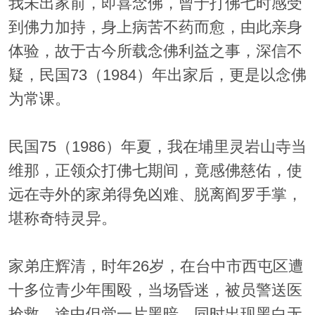
我未出家前，即喜念佛，曾于打佛七时感受
到佛力加持，身上病苦不药而愈，由此亲身
体验，故于古今所载念佛利益之事，深信不
疑，民国73（1984）年出家后，更是以念佛
为常课。
民国75（1986）年夏，我在埔里灵岩山寺当
维那，正领众打佛七期间，竟感佛慈佑，使
远在寺外的家弟得免凶难、脱离阎罗手掌，
堪称奇特灵异。
家弟庄辉清，时年26岁，在台中市西屯区遭
十多位青少年围殴，当场昏迷，被员警送医
抢救，途中但觉一片黑暗，同时出现黑白无