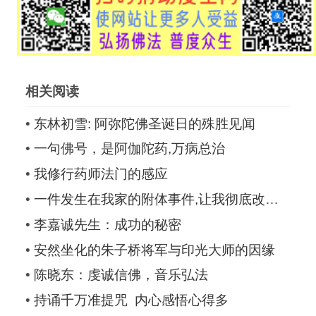
相关阅读
•
东林初雪: 阿弥陀佛圣诞日的殊胜见闻
•
一句佛号，是阿伽陀药,万病总治
•
我修行药师法门的感应
•
一件发生在我家的附体事件,让我彻底改变了
•
李嘉诚先生：成功的秘密
•
安然坐化的朱子桥将军与印光大师的因缘
•
陈晓东：虔诚信佛，音乐弘法
•
持诵千万准提咒 内心感悟心得多