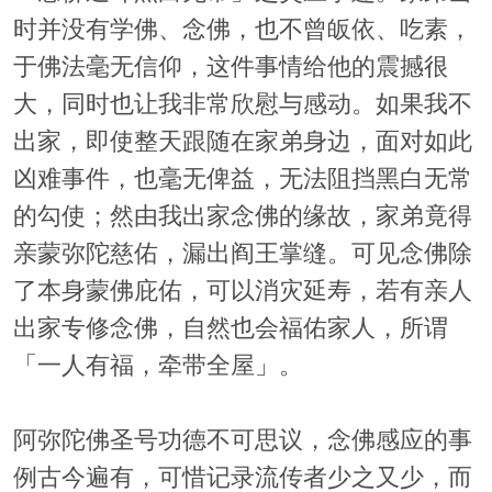
时并没有学佛、念佛，也不曾皈依、吃素，
于佛法毫无信仰，这件事情给他的震撼很
大，同时也让我非常欣慰与感动。如果我不
出家，即使整天跟随在家弟身边，面对如此
凶难事件，也毫无俾益，无法阻挡黑白无常
的勾使；然由我出家念佛的缘故，家弟竟得
亲蒙弥陀慈佑，漏出阎王掌缝。可见念佛除
了本身蒙佛庇佑，可以消灾延寿，若有亲人
出家专修念佛，自然也会福佑家人，所谓
「一人有福，牵带全屋」。
阿弥陀佛圣号功德不可思议，念佛感应的事
例古今遍有，可惜记录流传者少之又少，而