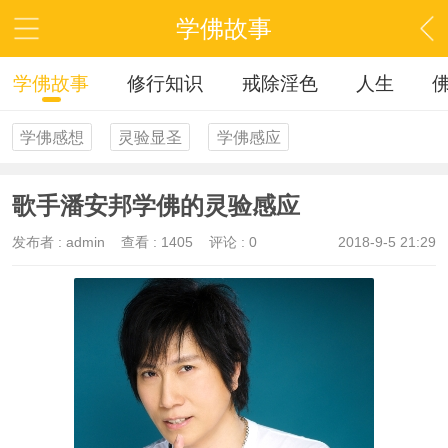
学佛故事
学佛故事
修行知识
戒除淫色
人生
学佛感想
灵验显圣
学佛感应
歌手潘安邦学佛的灵验感应
发布者 :
admin
查看 :
1405
评论 : 0
2018-9-5 21:29