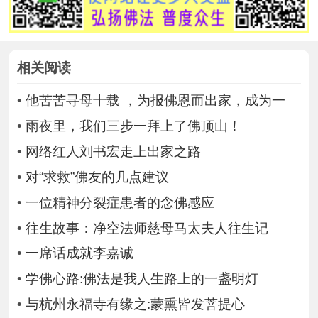
相关阅读
•
他苦苦寻母十载 ，为报佛恩而出家，成为一
•
雨夜里，我们三步一拜上了佛顶山！
•
网络红人刘书宏走上出家之路
•
对“求救”佛友的几点建议
•
一位精神分裂症患者的念佛感应
•
往生故事：净空法师慈母马太夫人往生记
•
一席话成就李嘉诚
•
学佛心路:佛法是我人生路上的一盏明灯
•
与杭州永福寺有缘之:蒙熏皆发菩提心