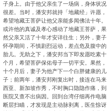
子身上。由于他父亲生了一场病，身体状况
很差。当时，潘安邦就持「地藏经」许愿，
希望地藏王菩萨让他父亲能多闻佛法十年。
或许他的真诚及孝心感动了地藏王菩萨，果
然父亲又活了十年才安详往生；另外，妻子
怀孕期间，不慎剧烈运动，差点危及腹中的
胎儿。无助之下，潘安邦当下即发愿吃素十
个月，希望菩萨保佑母子一切平安。果然，
十个月后，妻子为他产下一个白胖健康的儿
子；前两年，潘安邦刚复出时，接连在马来
西亚、新加坡作秀，不时胸口隐隐作痛，到
医院又查不出病因。回到台湾仔细再作电脑
断层扫瞄，才发现是主动脉剥离，医生惊讶