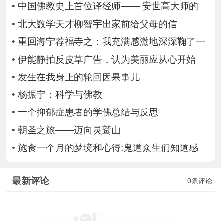
•
中国佛教史上首位译经师—— 安世高大师的
•
北大数学天才柳智宇出家前给父母的信
•
重回海宁荐福寺之：我充满感激地深深鞠了一
•
伊能静拍反皮草广告，认为美丽应从心开始
•
发生在我身上的轮回因果事儿
•
杨振宁：科学与佛教
•
一个抑郁症患者的学佛总结与反思
•
朝圣之旅——迈向灵鹫山
•
施食一个月的梦境和心得:鬼道众生们知道感
最新评论
0条评论