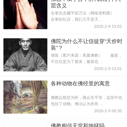
层含义
合掌也含藏宇宙万法（网络资料图）
合掌的礼仪，我们几乎是天 ...
2020-2-9 23:02
佛陀为什么不让信徒穿“天价时
装”？
僧装（图片来源：凤凰佛教） 服装，
不仅仅是为了遮体，服装也 ...
2020-2-9 23:01
各种动物在佛经里的寓意
佛教以慈悲为怀，视众生平等，这其中也
包括了动物。佛法认为所有 ...
2020-2-9 00:35
佛教相信天堂和地狱吗