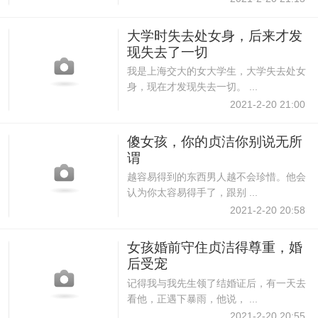
大学时失去处女身，后来才发
现失去了一切
我是上海交大的女大学生，大学失去处女
身，现在才发现失去一切。 ...
2021-2-20 21:00
傻女孩，你的贞洁你别说无所
谓
越容易得到的东西男人越不会珍惜。他会
认为你太容易得手了，跟别 ...
2021-2-20 20:58
女孩婚前守住贞洁得尊重，婚
后受宠
记得我与我先生领了结婚证后，有一天去
看他，正遇下暴雨，他说， ...
2021-2-20 20:55