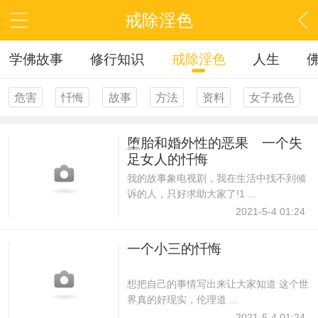
戒除淫色
学佛故事
修行知识
戒除淫色
人生
危害
忏悔
故事
方法
资料
女子戒色
堕胎和婚外性的恶果 一个失
足女人的忏悔
我的故事象电视剧，我在生活中找不到倾
诉的人，只好求助大家了!1 ...
2021-5-4 01:24
一个小三的忏悔
想把自己的事情写出来让大家知道 这个世
界真的好现实，伦理道 ...
2021-5-4 01:24