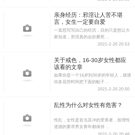
亲身经历：邪淫让人苦不堪
言，女生一定要自爱
一直想写写自己的经历，目的只是想让大
家知道，邪淫真的会折磨死 ...
2021-2-20 20:53
关于戒色，16-30岁女性都应
该看的文章
如果你是一个16岁到30岁的年轻人，就请
你多花些时间把下面的帖子 ...
2021-2-20 20:50
乱性为什么对女性有危害？
性乱，女性是首当其冲的受害者，按理性
道德的要求男女青年都保持 ...
2021-2-20 20:48