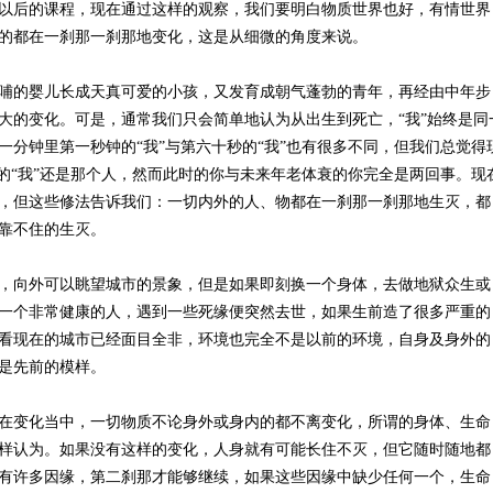
以后的课程，现在通过这样的观察，我们要明白物质世界也好，有情世界
的都在一刹那一刹那地变化，这是从细微的角度来说。
哺的婴儿长成天真可爱的小孩，又发育成朝气蓬勃的青年，再经由中年步
大的变化。可是，通常我们只会简单地认为从出生到死亡，“我”始终是同
一分钟里第一秒钟的“我”与第六十秒的“我”也有很多不同，但我们总觉得
时的“我”还是那个人，然而此时的你与未来年老体衰的你完全是两回事。现
，但这些修法告诉我们：一切内外的人、物都在一刹那一刹那地生灭，都
靠不住的生灭。
，向外可以眺望城市的景象，但是如果即刻换一个身体，去做地狱众生或
一个非常健康的人，遇到一些死缘便突然去世，如果生前造了很多严重的
看现在的城市已经面目全非，环境也完全不是以前的环境，自身及身外的
是先前的模样。
在变化当中，一切物质不论身外或身内的都不离变化，所谓的身体、生命
样认为。如果没有这样的变化，人身就有可能长住不灭，但它随时随地都
有许多因缘，第二刹那才能够继续，如果这些因缘中缺少任何一个，生命