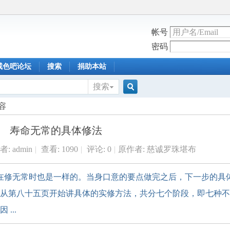
帐号
密码
戒色吧论坛
搜索
捐助本站
搜索
搜
容
寿命无常的具体修法
索
者:
admin
|
查看:
1090
|
评论: 0
|
原作者: 慈诚罗珠堪布
，在修无常时也是一样的。当身口意的要点做完之后，下一步的具
从第八十五页开始讲具体的实修方法，共分七个阶段，即七种不
...