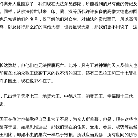
终离开人世圆寂了，我们现在无法亲见佛陀，所能看到的只有他的传记及
。同样，从佛法传世以来，印、藏、汉等历代许许多多的高僧大德也都圆
也只知道他们的名号，仅了解他们对众生、对佛法的贡献而已，所以高僧
尊，以及修行那么好的高僧大德，也要显现无常，那我们更不用说了，这
长达数劫，但他们也无法摆脱死亡。此外，具有五种神通的天人及仙人也
印度圣地的众敬王延袭下来的数不清的国王、还有三巴拉王和三十七赞扎
许多国王，现在也都不在了。
，已出世了天座七王、地贤六王、中德八王、初赞五王、幸福期十三代、
史。
国王在位时也都觉得自己非常了不起，为众人所仰慕，但是，现在这些也
留存于世。如果思维这些，那我们现在的住房、受用、眷属、权势等虽然
王相比，却如小虫的巢穴一样易于毁损。所以应当观修：所有世间的妙欲