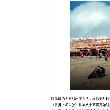
生
网
以前讲的入座和出座之法，在修无常时
《普贤上师言教》从第八十五页开始讲