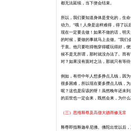
都无法延续，当下便会结束。
所以，我们要知道身体是变化的，生命
动力。“哦！人身是这样难得，得了以
现在一定要去做！如果不做的话，明天
的时候，要做的事就马上去做。”我们
于衷。他只要吃得饱穿得暖玩得好，便
候不是无所谓，那时就没办法了。而有
对？如果没有面对之法，那就只有等待
例如，有些中年人想多挣点儿钱，因为
很多困难，所以现在要多攒点儿钱，为
呢？这也是应该的呀！虽然晚年还未到
的后世也一定会来，既然会来，为什么
（三）思维释尊及高僧大德而修无常
释尊即指释迦牟尼佛。佛陀出世以后，