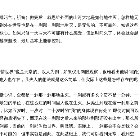
排污气，祈祷）做完后，就思维外面的山河大地是如何地生灭，怎样地无
到外在世界也是在一刹那一刹那地生灭，是无常的、不可靠的。知道这些
欲心。如果只修一天两天不可能有什么感受，但是时间久了，体会就会越
越来越淡，最后基本上能够控制。
“有情世界”也是无常的。以人为例，如果仅用肉眼观察，很难看出他瞬间的
其他人也存在，凡夫人的想法就是这么简单，但实际上这些是怎样存在的呢
括心识，全都是一刹那一刹那地生灭。一刹那有多长？它不是一分钟、一
最短的单位，在这么短的时间里人也在生灭。从诞生到现在这一刹那之前
，比如五岁时、十岁时、二十岁时的“我”的身体现在何处？ 即使时间可以
经彻底消失了，而现在这一刹那之后未来的那些刹那还没有出生，那么所
刹那，当前的一刹那叫做世界、叫做我。实际上，一刹那会不会是我？会
不可能的，但事实就是如此。在此基础上，我们可以看到无常，看到空