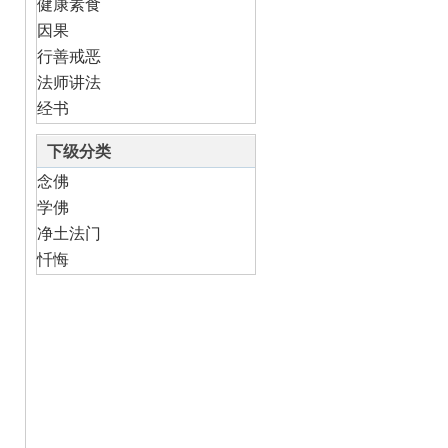
健康素食
因果
行善戒恶
法师讲法
经书
下级分类
念佛
学佛
净土法门
忏悔