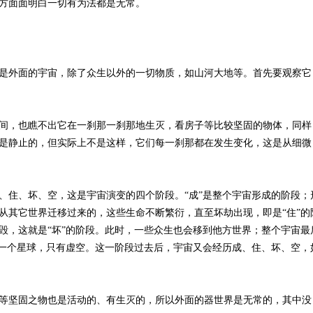
方面面明白一切有为法都是无常。
是外面的宇宙，除了众生以外的一切物质，如山河大地等。首先要观察它
间，也瞧不出它在一刹那一刹那地生灭，看房子等比较坚固的物体，同样
是静止的，但实际上不是这样，它们每一刹那都在发生变化，这是从细微
、住、坏、空，这是宇宙演变的四个阶段。“成”是整个宇宙形成的阶段；
从其它世界迁移过来的，这些生命不断繁衍，直至坏劫出现，即是“住”的
毁，这就是“坏”的阶段。此时，一些众生也会移到他方世界；整个宇宙最
何一个星球，只有虚空。这一阶段过去后，宇宙又会经历成、住、坏、空，
等坚固之物也是活动的、有生灭的，所以外面的器世界是无常的，其中没