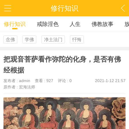
修行知识
修行知识
戒除淫色
人生
佛教故事
念佛
学佛
净土法门
忏悔
把观音菩萨看作弥陀的化身，是否有佛
经根据
发布者 :
admin
查看 :
927
评论 : 0
2021-1-12 21:57
原作者 : 宏海法师