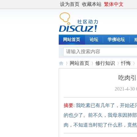
设为首页
收藏本站
繁体中文
网站首页
论坛
学佛论坛
网站首页
修行知识
忏悔
吃肉引
2021-4-30 
度
›
›
›
›
摘要
: 我吃素已有几年了，开始
的也少了。前不久，我母亲因肺部
肉，不知道当时犯了什么邪，竟然想 