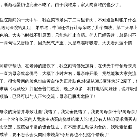
，渐渐地蛋奶也完全不吃了。由于我吃素，家人肉食吃的也少了。
住院期间的一天中午，我在菜市场买了二两里脊肉，不知道当时犯了什么
菜送到医院给姐姐、弟弟吃，中间还强行让母亲吃了几个肉块。第二天早
色的。大夫当时找不到原因，只能先打止血药。但人已经昏迷，总是叫不
一两句话又昏睡了。因为憋气严重，只是靠嘴呼吸着。大夫看到这个情
师请求帮助。在老师的建议下，我立刻请佛光加持，在佛光中带领母亲周
一直为母亲默念佛号，大概半小时左右，母亲睁开眼，竟然能和大家交流
。很快母亲的脸色也由黄白转为正常肤色;体温从38.5度降为37.2度了，
求读《地藏经》并配合普门超度。晚上8点多，我打电话问妹妹，说呼吸
顺畅，已经可以与人正常交流，母亲已脱离危险了!
母亲的病情并导致吐血!我错了，我完全做错了，我要向母亲忏悔!向母亲
悔!一个常年吃素的人竟然主动买肉烧菜给家人吃!也没有人胁迫要求我买肉
念坚定，应该做平常的饭食送去，而不应该主动做肉食的。我吃素是假
戒荤，要不怎么会买肉回来烧菜?今后再也不犯这个错误了!