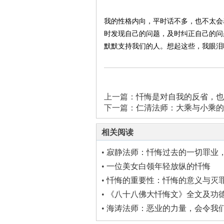
我的性格内向，平时话不多，也不太会
时发现自己的问题，及时纠正自己的问
默默支持我们的人。想起这些，我眼泪
上一篇：
忏悔是对自我的反省，也
下一篇：
仁清法师：大乘与小乘的
相关阅读
•
寂静法师：忏悔过去的一切罪业
好
•
一位美女白领年轻放纵的忏悔
•
忏悔的重要性：忏悔的意义与灭
•
《八十八佛大忏悔文》全文及功
•
海涛法师：恶业的力量，会令我
至下三恶道，一定要忏悔业障 ... ...