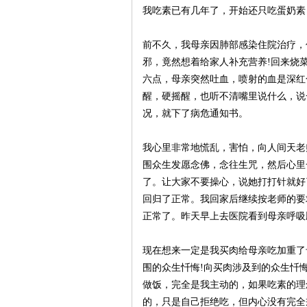
我吃素已有几年了，开始还只吃蛋奶素
生
前不久，我母亲因肺部感染住院治疗，
邪，竟然想着给家人补充营养!回来烧
六点，母亲突然吐血，喷射的血是深红
醒，硬摇醒，也听不清嘴里说什么，说
况，就下了病危通知书。
我心里非常地慌乱，害怕，向人间天老
围众生发愿念佛，念往生咒，然后心里
网
了。让大家不要操心，说她打打针就好了
回归了正常。我回家后继续按老师的要
正常了。昨天早上去医院看到母亲呼吸
现在想来一定是我买肉给母亲吃加重了
围的众生忏悔!向买肉涉及到的众生忏
做饭，完全是我主动的，如果吃素的理
的，只是自己拒绝吃，但内心没有完全