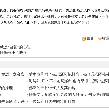
表达。我要感恩佛菩萨!感恩与母亲有缘的一切众生!感恩人间天老师让我
题。老师说过，我们大家好比一棵树，大家都是树枝，老师是在底下一直
哗哗地流，怎么也止不住，因为我知道终于找到回家的路了!
邀请
收
就是“自觉”的心理
忏悔有不同吗？
，命运一定会变
•
梦参老和尚：破戒还可以忏悔，破了见很不容
挽回
•
海涛法师 ：不小心犯的错也有果报，所以也要
悔
罪的原理
•
佛教的三种忏悔法及其内容
德
•
忏悔文：多转发给更多的人忏悔，消除他们的
罪，功德无量！ ... ...
们生命痛苦，甚
•
一位妇产科医生的泣血忏悔