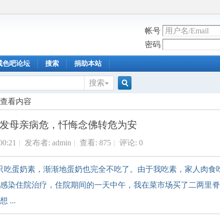
帐号
密码
戒色吧论坛
搜索
捐助本站
搜索
搜
查看内容
发母亲病危，忏悔念佛转危为安
索
00:21
|
发布者:
admin
|
查看:
875
|
评论: 0
还只吃蛋奶素，渐渐地蛋奶也完全不吃了。由于我吃素，家人肉食
感染住院治疗，住院期间的一天中午，我在菜市场买了二两里脊
...