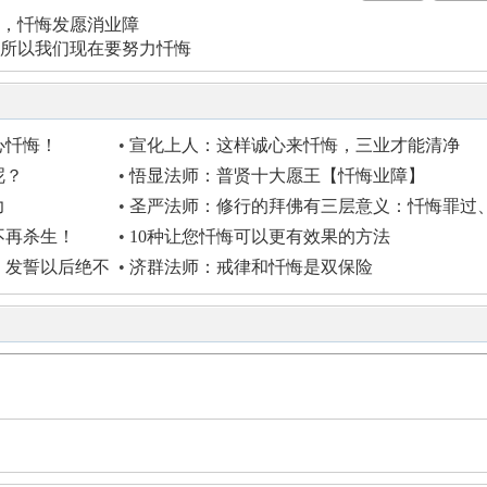
，忏悔发愿消业障
所以我们现在要努力忏悔
心忏悔！
•
宣化上人：这样诚心来忏悔，三业才能清净
呢？
•
悟显法师：普贤十大愿王【忏悔业障】
力
•
圣严法师：修行的拜佛有三层意义：忏悔罪过
修持禅定、感恩礼敬 ... ...
不再杀生！
•
10种让您忏悔可以更有效果的方法
，发誓以后绝不
•
济群法师：戒律和忏悔是双保险