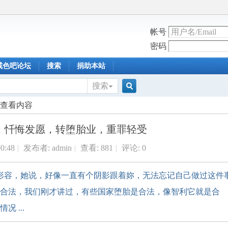
帐号
密码
戒色吧论坛
搜索
捐助本站
搜索
搜
查看内容
：忏悔发愿，转堕胎业，重罪轻受
索
00:48
|
发布者:
admin
|
查看:
881
|
评论: 0
的形容，她说，好像一直有个阴影跟着妳，无法忘记自己做过这件
合法，我们刚才讲过，有些国家堕胎是合法，像智利它就是合
 ...