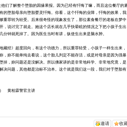
让他们了解整个堕胎的因缘果报。因为已经有忏悔了嘛，而且这位餐厅的
有的堕胎母亲向堕胎婴灵忏悔。你看，这个忏悔的业障，忏悔的效果，我
够重罪转为轻受。后来很奇怪的现象发生了，那位素食餐厅的老板在梦中
开，说讨完了就走。她这个店长就在几乎快晕眩的情况之下把小孩子生出
几分钟就死掉了。因为医生当时有讲，纵使生出来是脑水肿。
地藏经》超度回向，有这个功德力，所以重罪轻受，小孩子一样生出来，
妳，妳不能单纯去看说，这个胎儿判定不能存活，或是对母亲是因为强暴
堕掉，妳问题还是没解决。所以佛家讲的是非常地科学、非常地究竟，是
解决问题，其他都是治标不治本。这个就是我们这一段，我们对于堕胎有
） 黄柏霖警官主讲
邀请
收