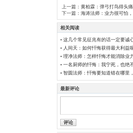
上一篇：
黄柏霖：弹弓打鸟得头痛
下一篇：
海涛法师：业力很可怕，
相关阅读
•
这几个常见征兆有的话一定要诚
•
人间天：如何忏悔获得最大利益
•
理净法师：怎样忏悔才能消除业
•
一名厨师的忏悔：我宁死，也绝
•
智圆法师：忏悔要知道错在哪里
复造
最新评论
评论