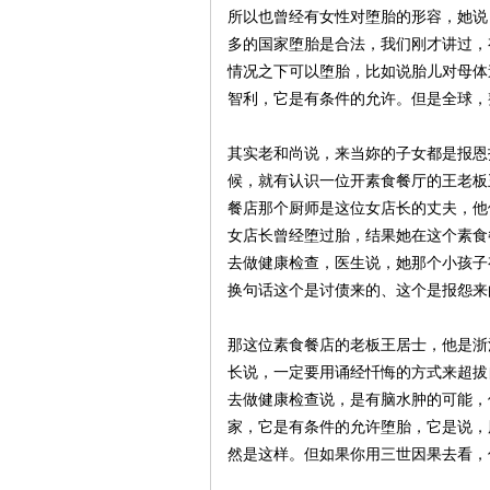
所以也曾经有女性对堕胎的形容，她说
多的国家堕胎是合法，我们刚才讲过，
生
情况之下可以堕胎，比如说胎儿对母体
智利，它是有条件的允许。但是全球，
其实老和尚说，来当妳的子女都是报恩
候，就有认识一位开素食餐厅的王老板
餐店那个厨师是这位女店长的丈夫，他
女店长曾经堕过胎，结果她在这个素食
去做健康检查，医生说，她那个小孩子
网
换句话这个是讨债来的、这个是报怨来
那这位素食餐店的老板王居士，他是浙
长说，一定要用诵经忏悔的方式来超拔
去做健康检查说，是有脑水肿的可能，
家，它是有条件的允许堕胎，它是说，
然是这样。但如果你用三世因果去看，