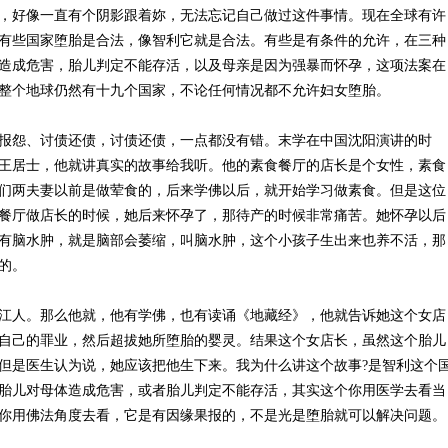
，好像一直有个阴影跟着妳，无法忘记自己做过这件事情。现在全球有许
有些国家堕胎是合法，像智利它就是合法。有些是有条件的允许，在三种
造成危害，胎儿判定不能存活，以及母亲是因为强暴而怀孕，这项法案在
整个地球仍然有十九个国家，不论任何情况都不允许妇女堕胎。
报怨、讨债还债，讨债还债，一点都没有错。末学在中国沈阳演讲的时
王居士，他就讲真实的故事给我听。他的素食餐厅的店长是个女性，素食
们两夫妻以前是做荤食的，后来学佛以后，就开始学习做素食。但是这位
餐厅做店长的时候，她后来怀孕了，那待产的时候非常痛苦。她怀孕以后
有脑水肿，就是脑部会萎缩，叫脑水肿，这个小孩子生出来也养不活，那
的。
江人。那么他就，他有学佛，也有读诵《地藏经》，他就告诉她这个女店
自己的罪业，然后超拔她所堕胎的婴灵。结果这个女店长，虽然这个胎儿
但是医生认为说，她应该把他生下来。我为什么讲这个故事?是智利这个
胎儿对母体造成危害，或者胎儿判定不能存活，其实这个你用医学去看当
你用佛法角度去看，它是有因缘果报的，不是光是堕胎就可以解决问题。