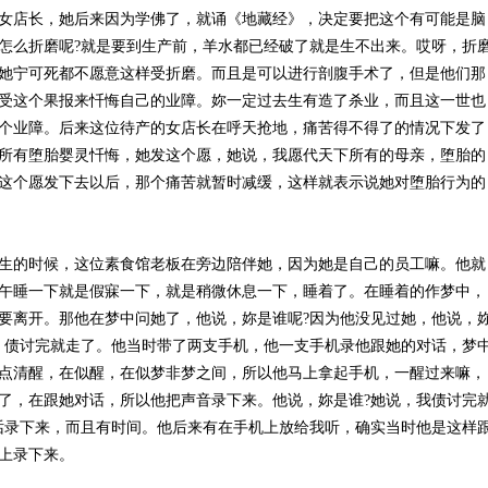
女店长，她后来因为学佛了，就诵《地藏经》，决定要把这个有可能是脑
怎么折磨呢?就是要到生产前，羊水都已经破了就是生不出来。哎呀，折
她宁可死都不愿意这样受折磨。而且是可以进行剖腹手术了，但是他们那
受这个果报来忏悔自己的业障。妳一定过去生有造了杀业，而且这一世也
个业障。后来这位待产的女店长在呼天抢地，痛苦得不得了的情况下发了
所有堕胎婴灵忏悔，她发这个愿，她说，我愿代天下所有的母亲，堕胎的
这个愿发下去以后，那个痛苦就暂时减缓，这样就表示说她对堕胎行为的
生的时候，这位素食馆老板在旁边陪伴她，因为她是自己的员工嘛。他就
午睡一下就是假寐一下，就是稍微休息一下，睡着了。在睡着的作梦中，
要离开。那他在梦中问她了，他说，妳是谁呢?因为他没见过她，他说，
，债讨完就走了。他当时带了两支手机，他一支手机录他跟她的对话，梦
点清醒，在似醒，在似梦非梦之间，所以他马上拿起手机，一醒过来嘛，
了，在跟她对话，所以他把声音录下来。他说，妳是谁?她说，我债讨完
话录下来，而且有时间。他后来有在手机上放给我听，确实当时他是这样
上录下来。