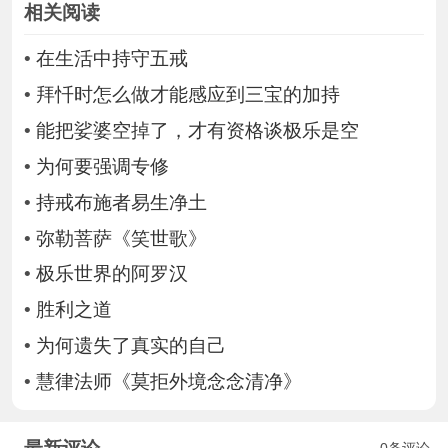
相关阅读
•
在生活中持守五戒
•
拜忏时怎么做才能感应到三宝的加持
•
能把娑婆空掉了，才有资格谈极乐是空
•
为何要强调专修
•
持戒布施者易生净土
•
弥勒菩萨《笑世歌》
•
极乐世界的阿罗汉
•
胜利之道
•
为何遗失了真实的自己
•
慧律法师《莫拒外境念念清净》