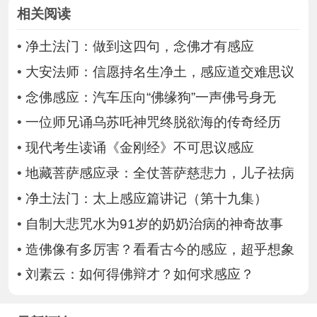
相关阅读
•
净土法门：做到这四句，念佛才有感应
•
大安法师：信愿持名生净土，感应道交难思议
•
念佛感应：汽车压向“佛缘狗”一声佛号身无
•
一位师兄诵乌苏吒神咒终脱欲海的传奇经历
•
现代考生读诵《金刚经》不可思议感应
•
地藏菩萨感应录：全仗菩萨慈悲力，儿子祛病
•
净土法门：太上感应篇讲记（第十九集）
•
自制大悲咒水为91岁的奶奶治病的神奇故事
•
造佛像有多厉害？看看古今的感应，超乎想象
•
刘素云：如何得佛辩才？如何求感应？