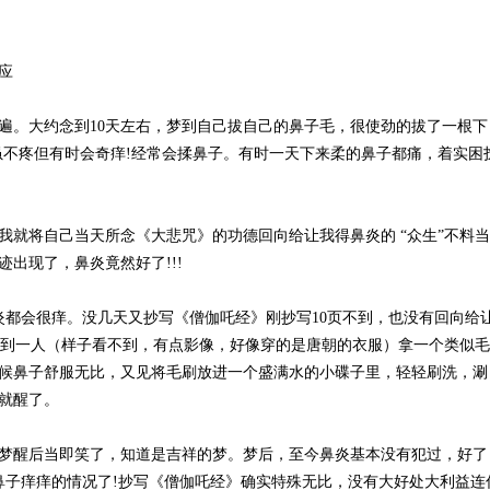
应
1遍。大约念到10天左右，梦到自己拔自己的鼻子毛，很使劲的拔了一根下
，虽不疼但有时会奇痒!经常会揉鼻子。有时一天下来柔的鼻子都痛，着实困
我就将自己当天所念《大悲咒》的功德回向给让我得鼻炎的 “众生”不料当
出现了，鼻炎竟然好了!!!
炎都会很痒。没几天又抄写《僧伽吒经》刚抄写10页不到，也没有回向给
，梦到一人（样子看不到，有点影像，好像穿的是唐朝的衣服）拿一个类似毛
候鼻子舒服无比，又见将毛刷放进一个盛满水的小碟子里，轻轻刷洗，涮
就醒了。
梦醒后当即笑了，知道是吉祥的梦。梦后，至今鼻炎基本没有犯过，好了
鼻子痒痒的情况了!抄写《僧伽吒经》确实特殊无比，没有大好处大利益连