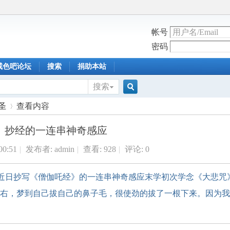
帐号
密码
戒色吧论坛
搜索
捐助本站
搜索
搜
圣
查看内容
抄经的一连串神奇感应
索
00:51
|
发布者:
admin
|
查看:
928
|
评论: 0
›
-24 近日抄写《僧伽吒经》的一连串神奇感应末学初次学念《大悲咒
天左右，梦到自己拔自己的鼻子毛，很使劲的拔了一根下来。因为我