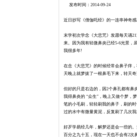
发布时间：2014-09-24
生
近日抄写《僧伽吒经》的一连串神奇感
末学初次学念《大悲咒》发愿每天诵2
来。因为我有轻微鼻炎已经5-6光景
我很多年!
在念《大悲咒》的时候经常会鼻子痒，
天晚上就梦拔了一根鼻毛下来，转天奇迹
网
但好的只是右边的，因2个鼻孔都有鼻
我得鼻炎的 “众生”，晚上又做个梦
笔的小毛刷，轻轻刷我的鼻子，刷的时
过的水中有微量黄泥，反复刷了几次我
好歹学易经几年，解梦还是会一些的。
百分之九十五，现在一天也不会有2次