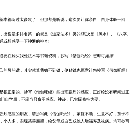
基本都听过太多次了，但那都是听说，这次要让你亲自，自身体验一回!
，出售最多排名第一的就是《道家法术》类的!其次是《风水》、《八字
通或想感受一下神通的神奇!
必要在购买我处法术等书籍资料，抄写《僧伽吒经》您即可如愿!
己的脚的话，其实就算我赚不到钱，倒贴钱也愿意让您抄写《僧伽吒经》
是很正常的。抄写《僧伽吒经》能出现强烈的感应，正好给没有听闻过正
佛门自学后，不应当只贪图感应、神迹，已实际修持为要。
强烈感应的朋友，请抄写此《僧伽吒经》。家庭不顺，生意不好，孩子不
，小人多，实现某善愿望，给父母或自己或他人增福寿及祛病。均可抄写