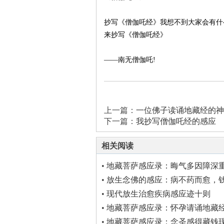
抄写《僧伽吒经》我想不到大家会有什
来抄写《僧伽吒经》
——南无僧伽吒!
上一篇：
一位佛子读诵地藏经的神
下一篇：
我抄写僧伽吒经的感应
相关阅读
•
地藏菩萨感应录：晦气多因障深
得消！
•
放生念佛的感应：病不药而愈，
•
现代放生治愈疾病感应迹十则
•
地藏菩萨感应录：怀孕请诵地藏
开心
•
地藏菩萨感应录：念圣感得藏钱