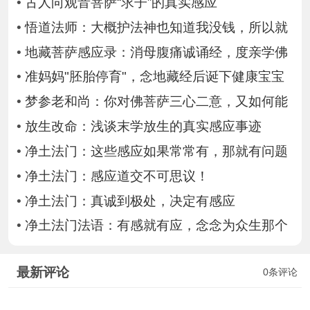
•
古人向观音菩萨“求子”的真实感应
•
悟道法师：大概护法神也知道我没钱，所以就
•
地藏菩萨感应录：消母腹痛诚诵经，度亲学佛
•
准妈妈"胚胎停育"，念地藏经后诞下健康宝宝
•
梦参老和尚：你对佛菩萨三心二意，又如何能
•
放生改命：浅谈末学放生的真实感应事迹
•
净土法门：这些感应如果常常有，那就有问题
•
净土法门：感应道交不可思议！
•
净土法门：真诚到极处，决定有感应
•
净土法门法语：有感就有应，念念为众生那个
最新评论
0条评论