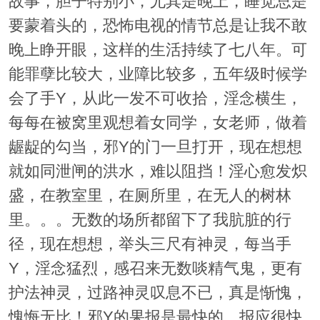
故事，胆子特别小，尤其是晚上，睡觉总是
要蒙着头的，恐怖电视的情节总是让我不敢
晚上睁开眼，这样的生活持续了七八年。可
能罪孽比较大，业障比较多，五年级时候学
会了手Y，从此一发不可收拾，淫念横生，
每每在被窝里观想着女同学，女老师，做着
龌龊的勾当，邪Y的门一旦打开，现在想想
就如同泄闸的洪水，难以阻挡！淫心愈发炽
盛，在教室里，在厕所里，在无人的树林
里。。。无数的场所都留下了我肮脏的行
径，现在想想，举头三尺有神灵，每当手
Y，淫念猛烈，感召来无数啖精气鬼，更有
护法神灵，过路神灵叹息不已，真是惭愧，
愧悔无比！邪Y的果报是最快的，报应很快