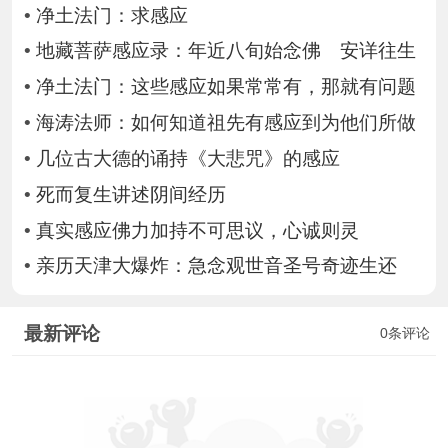
•
净土法门：求感应
•
地藏菩萨感应录：年近八旬始念佛 安详往生
•
净土法门：这些感应如果常常有，那就有问题
•
海涛法师：如何知道祖先有感应到为他们所做
•
几位古大德的诵持《大悲咒》的感应
•
死而复生讲述阴间经历
•
真实感应佛力加持不可思议，心诚则灵
•
亲历天津大爆炸：急念观世音圣号奇迹生还
最新评论
0条评论