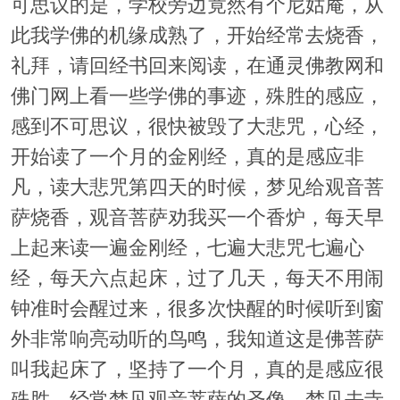
可思议的是，学校旁边竟然有个尼姑庵，从
此我学佛的机缘成熟了，开始经常去烧香，
礼拜，请回经书回来阅读，在通灵佛教网和
佛门网上看一些学佛的事迹，殊胜的感应，
感到不可思议，很快被毁了大悲咒，心经，
开始读了一个月的金刚经，真的是感应非
凡，读大悲咒第四天的时候，梦见给观音菩
萨烧香，观音菩萨劝我买一个香炉，每天早
上起来读一遍金刚经，七遍大悲咒七遍心
经，每天六点起床，过了几天，每天不用闹
钟准时会醒过来，很多次快醒的时候听到窗
外非常响亮动听的鸟鸣，我知道这是佛菩萨
叫我起床了，坚持了一个月，真的是感应很
殊胜，经常梦见观音菩萨的圣像，梦见去寺