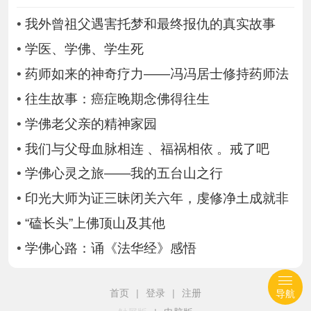
•
我外曾祖父遇害托梦和最终报仇的真实故事
•
学医、学佛、学生死
•
药师如来的神奇疗力——冯冯居士修持药师法
•
往生故事：癌症晚期念佛得往生
•
学佛老父亲的精神家园
•
我们与父母血脉相连 、福祸相依 。戒了吧
•
学佛心灵之旅——我的五台山之行
•
印光大师为证三昧闭关六年，虔修净土成就非
•
“磕长头”上佛顶山及其他
•
学佛心路：诵《法华经》感悟
首页
|
登录
|
注册
导航