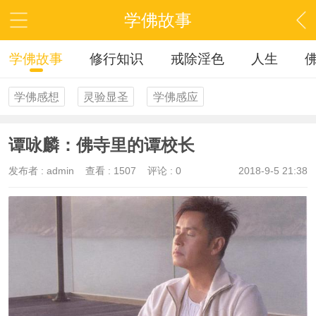
学佛故事
学佛故事
修行知识
戒除淫色
人生
学佛感想
灵验显圣
学佛感应
谭咏麟：佛寺里的谭校长
发布者 :
admin
查看 :
1507
评论 : 0
2018-9-5 21:38