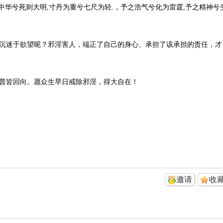
中华兮死则大明,寸丹为重兮七尺为轻.，予之浩气兮化为雷霆,予之精神兮
沉迷于欲望呢？邪淫害人，端正了自己的身心、承担了该承担的责任，才
普皆回向。愿众生早日戒除邪淫，得大自在！
邀请
收