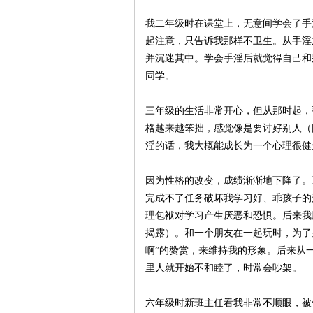
我二年级时在课堂上，无意间学会了手
生
起注意，只告诉我那样不卫生。从手淫
并沉迷其中。学会手淫后就觉得自己和
同学。
三年级的生活非常开心，但从那时起，
格越来越笨拙，感觉像是要讨好别人（
淫的话，我大概能成长为一个心理很健
网
因为性格的改变，成绩渐渐地下降了。
完成不了任务破坏我学习好、乖孩子的
理包袱对学习产生厌恶和恐惧。后来我
揭露）。和一个朋友在一起玩时，为了
啊”的赞赏，来维持我的形象。后来从
里人就开始不和睦了，时常会吵架。
六年级时新班主任看我非常不顺眼，被