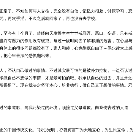
正常了。不知如何与人交往，完全没有自信，记忆力很差，讨厌学习，恐
咒，再次手淫。不久之后就回家了，再也没有去学校。
，至今有十个月了。曾经向天发誓生生世世戒邪淫、恶口、妄语，只有戒
也许有愿力的作用没有破戒。每过一段时间去了解邪淫的危害，在心里与
身体上的很多问题都没有了，家人和睦，心也彻底自由了～偶尔读太上感
，把心里最深的恐惧翻出来。
人，否认自己做过的事情。不过其实最可怕的是被外力控制。一边否认过
续做自己不想做的事情，才是最可怕的吧。我承认自己的过去，并且永远
所畏惧了。现在我决定坚守本心，培养德行，做自己真正想做的事情。邪
过的事道歉。向我污染过的环境，顶撞过父母道歉。向我伤害过的人道
正的中国传统文化。“我心光明，亦复何言”“为天地立心，为生民立命，