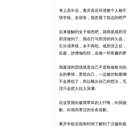
考上高中后，离开高压环境整个人都不
惧学校。在宿舍，我忽视了枕边的楞严
后来接触到女子戒色吧，就彻底戒邪淫
邪淫做到了。我在打与邪淫的持久战，
它分清界线，永不再犯。戒邪淫之后，
应篇，抄僧伽吒经，会做一些有趣的梦
我最深的恐惧就是自己不是敢做敢当的
去的事情，责怪自己，一边被控制着继
不会再犯了，所以顺从自己的想法，无
淫只会把人拉入深渊。
在这里我向被我带坏的人忏悔，向我做
歉。向我伤害过的生命道歉。
离开学校后我有时间了解到了汉服和真