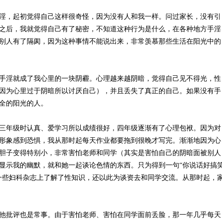
淫，起初觉得自己这样很奇怪，因为没有人和我一样。问过家长，没有引
之后，我就觉得自己有了秘密，不知道这种行为是什么，在各种地方手淫
别人有了隔阂，因为这种事情不能说出来，非常羡慕那些生活在阳光中的
手淫就成了我心里的一块阴霾。心理越来越阴暗，觉得自己见不得光，性
因为心里过于阴暗所以讨厌自己），并且丢失了真正的自己。如果没有手
全的阳光的人。
三年级时认真、爱学习所以成绩很好，四年级逐渐有了心理包袱。因为对
形象感到恐惧，我从那时起每天作业都要拖到很晚才写完。渐渐地因为心
胆子变得特别小，非常害怕老师和同学（其实是害怕自己的阴暗面被别人
显示我的幽默，就和她一起谈论色情的东西。只为得到一句“你说话好搞
一些妇科杂志上了解了性知识，还以此为谈资去和同学交流。从那时起，
他批评也是常事。由于害怕老师、害怕在同学面前丢脸，那一年几乎每天