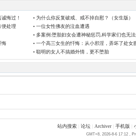
真诚悔过！
•
为什么你反复破戒、戒不掉自慰？（女生版）
方便处理
•
一位女性佛友的泣血遭遇
•
多案例:堕胎妇女会遭神秘惩罚,科学家们也无
释
忏悔
•
一个高三女生的忏悔：从小邪淫，弄坏了处女
•
聪明的女人不搞婚外情，更不堕胎
站内搜索
|
论坛
|
Archiver
|
手机版
|
GMT+8, 2026-8-6 17:12
, Pr