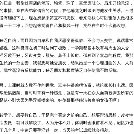
的扭曲，我偷过商店的笔芯、铅笔、珠子，毫无廉耻心。后来开始意淫，
的事情。我在表弟家借宿的时候，在他睡觉之时试图与他发生关系。不过
没有继续下去。现在想起来简直不可思议，看来淫欲心可以驱使人做很多
得一干二净，回想起来觉得自己和脑残一样，竟然在当时什么都没想。
缺乏自信，而且因为自卑和自我厌恶变得孤僻。不会与人交往、说话非常
鄙视。这种孤僻在初二时达到了极致，一学期都基本没有与周围的人交
淫牙质不好，牙齿变黄，额头、鼻子上长痘。孤独到了窒息的程度。我那
生长的十分面善，我就想与她交朋友，结果她是一个心理扭曲的人，人前
。我丝毫没有反抗能力，缺乏朋友和极度缺乏自信使我不敢反抗。
晨，上课时就支撑不住的睡觉。班主任很凶很负责，就给家长打电话。因
常恐惧煎熬。当时时常有一种感觉，就是有一天在众人面前被剥去所有的
是从小到大因为手淫积攒来的。好羡慕那些纯洁善良的女孩子啊！
转学了。想要救自己，于是完全否定之前的自己。想要澄清思想，改变性
命去做，就可以解脱了。因为身体不好，体训时会眼前看不见，记忆力也
了几个月，中途只要手淫过一次，当天的考试成绩就会很差。