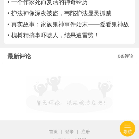
•
一个作家死而复活的神奇经历
•
护法神像深夜被盗，韦陀护法显灵抓贼
•
真实故事：家族鬼神事件始末——爱看鬼神故
•
槐树精搞事吓唬人，结果遭雷劈！
最新评论
0条评论
首页
|
登录
|
注册
导航