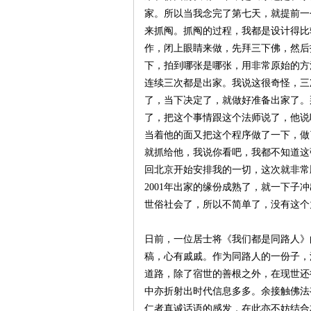
家。所以当我念完了第七天，就提前一
来抓阄。抓阄的过程，我都是设计得比
作，闭上眼睛来做，先拜三下佛，然后
下，拍到哪张是哪张，用非常原始的方
连续三次都是出家。我说这很奇怪，三
了，当下决定了，就做好准备出家了。
了，把这个事情跟这个法师说了，他说
当着他的面又把这个程序做了一下，做
就抓给他，我说你看吧，我都不知道这
回北京开始安排我的一切，这次就非常
2001年出家的缘份成熟了，就一下
世俗社会了，所以不简单了，没有这个
日前，一位居士将《我们都是同路人》
稿，心有戚戚。作为同路人的一份子，
道路，除了宿世的善根之外，在现世还
中亦折射出时代信息多多。余接触佛法
仁者真诚话语的感发，在此亦不妨结合