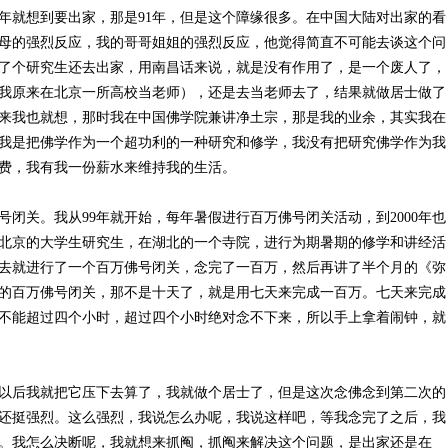
年就想到要出家，那是91年，但是这个障缘很多。在中国大陆对出家的看
母的强烈反应，我的哥哥姐姐的强烈反应，他觉得简直不可能去谈这个问
了个研究生还去出家，用南昌话来说，就是没有作用了，是一个废人了，
我原来在北京一所高校当老师），还是去当老师去了，结果就做居士做了
，本来我也就想，那时我在中国佛学院兼讲净土宗，那是我的业余，其实我在
我是把佛学作为一个超功利的一种研究和修学，我没有把研究佛学作为我
费，我有我一份薪水来维持我的生活。
佛号闭关。我从99年就开始，每年暑假进行百万佛号闭关活动，到2000年也
一批北京的大学生研究生，在湖北的一个寺院，进行为期暑期的修学和讲经活
去就进行了一个百万佛号闭关，念完了一百万，然后再讲了半个月的《弥
的百万佛号闭关，那不是十天了，就是用七天来完成一百万。七天来完成
不能超过四个小时，超过四个小时绝对念不下来，所以手上拿着闹钟，就
以后我就把它压下去算了，我就做个居士了，但是这次念佛念到第二次的
还挺强烈。这么强烈，我说怎么办呢，我说这样吧，等我念完了之后，我
。我怎么决断呢，我就想来抓阄，抓阄来解决这个问题，是出家还是在