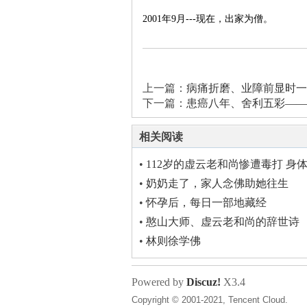
2001年9月---现在，出家为僧。
上一篇：
病痛折磨、业障前显时一
下一篇：
患癌八年、舍利五彩——
相关阅读
•
112岁的虚云老和尚惨遭毒打 身
游荡天界
•
奶奶走了，家人念佛助她往生
•
怀孕后，每日一部地藏经
•
憨山大师、虚云老和尚的辞世诗
•
林则徐学佛
Powered by
Discuz!
X3.4
Copyright © 2001-2021, Tencent Cloud.