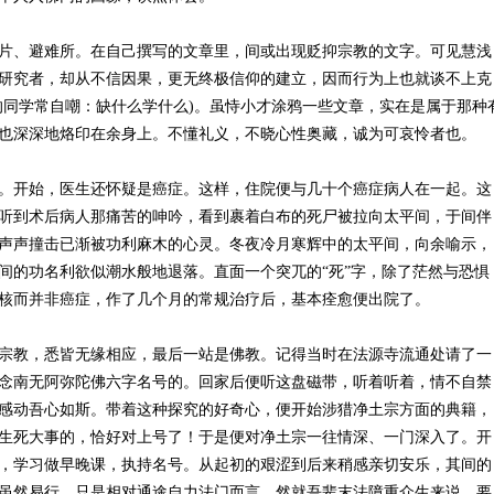
片、避难所。在自己撰写的文章里，间或出现贬抑宗教的文字。可见慧浅
研究者，却从不信因果，更无终极信仰的建立，因而行为上也就谈不上克
的同学常自嘲：缺什么学什么)。虽恃小才涂鸦一些文章，实在是属于那种
也深深地烙印在余身上。不懂礼义，不晓心性奥藏，诚为可哀怜者也。
。开始，医生还怀疑是癌症。这样，住院便与几十个癌症病人在一起。这
听到术后病人那痛苦的呻吟，看到裹着白布的死尸被拉向太平间，于间伴
声声撞击已渐被功利麻木的心灵。冬夜冷月寒辉中的太平间，向余喻示，
间的功名利欲似潮水般地退落。直面一个突兀的“死”字，除了茫然与恐惧
核而并非癌症，作了几个月的常规治疗后，基本痊愈便出院了。
宗教，悉皆无缘相应，最后一站是佛教。记得当时在法源寺流通处请了一
念南无阿弥陀佛六字名号的。回家后便听这盘磁带，听着听着，情不自禁
感动吾心如斯。带着这种探究的好奇心，便开始涉猎净土宗方面的典籍，
生死大事的，恰好对上号了！于是便对净土宗一往情深、一门深入了。开
，学习做早晚课，执持名号。从起初的艰涩到后来稍感亲切安乐，其间的
虽然易行，只是相对通途自力法门而言，然就吾辈末法障重众生来说，要