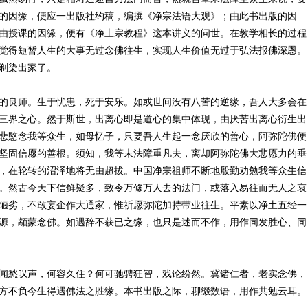
的因缘，便应一出版社约稿，编撰《净宗法语大观》；由此书出版的因
由授课的因缘，便有《净土宗教程》这本讲义的问世。在教学相长的过程
觉得短暂人生的大事无过念佛往生，实现人生价值无过于弘法报佛深恩。
便剃染出家了。
的良师。生于忧患，死于安乐。如或世间没有八苦的逆缘，吾人大多会在
三界之心。然于斯世，出离心即是道心的集中体现，由厌苦出离心衍生出
悲愍念我等众生，如母忆子，只要吾人生起一念厌欣的善心，阿弥陀佛便
坚固信愿的善根。须知，我等末法障重凡夫，离却阿弥陀佛大悲愿力的垂
，在轮转的沼泽地将无由超拔。中国净宗祖师不断地殷勤劝勉我等众生信
。然古今天下信鲜疑多，致令万修万人去的法门，或落入易往而无人之哀
陋劣，不敢妄企作大通家，惟祈愿弥陀加持带业往生。平素以净土五经一
源，颛蒙念佛。如遇辞不获已之缘，也只是述而不作，用作同发胜心、同
闻愁叹声，何容久住？何可驰骋狂智，戏论纷然。冀诸仁者，老实念佛，
方不负今生得遇佛法之胜缘。本书出版之际，聊缀数语，用作共勉云耳。