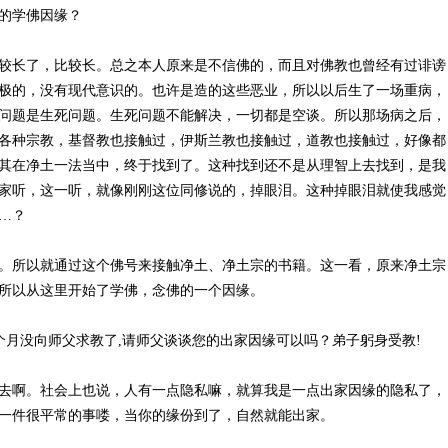
的学佛因缘？
较长了，比较长。总之本人原来是不信佛的，而且对佛教也曾经有过诽谤
极的，没有现代意识的。也许是造的这些恶业，所以以后生了一场重病，
问题是生死问题。生死问题不能解决，一切都是空谈。所以那场病之后，
各种宗教，基督教也接触过，伊斯兰教也接触过，道教也接触过，好像都
其在净土一法当中，终于找到了。这种找到还不是从理智上去找到，是我
家听，这一听，就像刚刚这位同修说的，掉眼泪。这种掉眼泪就使我感觉
…？
。所以就通过这个佛号来接触净土、净土宗的书籍。这一看，原来净土宗
所以从这里开始了学佛，念佛的一个因缘。
个月没向师父求教了,请师父谈谈您的出家因缘可以吗？弟子躬身受教!
去啊。社会上也说，人有一点隐私嘛，就算我是一点出家因缘的隐私了，
一件很平常的事喽，当你的缘份到了，自然就能出家。