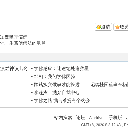
邀请
收
定要坚持信佛
记一生笃信佛法的舅舅
体溃烂神识出窍
•
学佛感应：迷途绝处逢救星
•
邹相：我的学佛因缘
•
踏踏实实做事才能长远——-记碧桂园董事长杨
强
•
李连杰：抛弃自我中心
•
学佛之路:我与准提有个约会
站内搜索
|
论坛
|
Archiver
|
手机版
|
GMT+8, 2026-8-8 12:43
, Pr