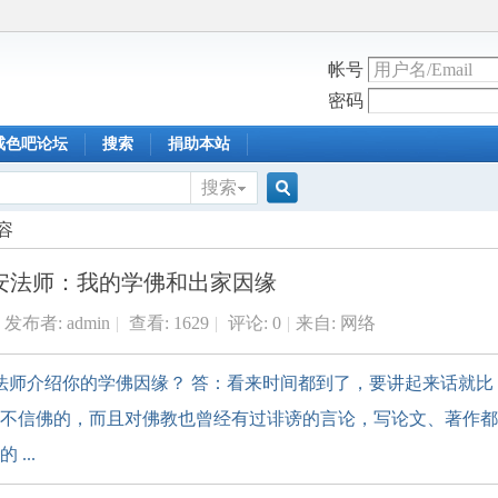
帐号
密码
戒色吧论坛
搜索
捐助本站
搜索
搜
容
安法师：我的学佛和出家因缘
索
发布者:
admin
|
查看:
1629
|
评论: 0
|
来自: 网络
请法师介绍你的学佛因缘？ 答：看来时间都到了，要讲起来话就比
不信佛的，而且对佛教也曾经有过诽谤的言论，写论文、著作都
...