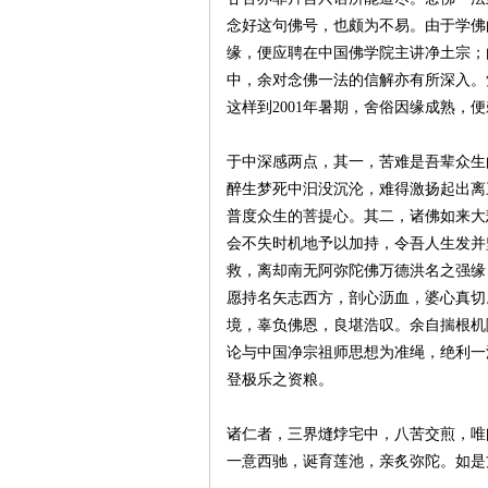
念好这句佛号，也颇为不易。由于学佛
缘，便应聘在中国佛学院主讲净土宗；
中，余对念佛一法的信解亦有所深入。
这样到2001年暑期，舍俗因缘成熟，
于中深感两点，其一，苦难是吾辈众生
醉生梦死中汩没沉沦，难得激扬起出离
普度众生的菩提心。其二，诸佛如来大
会不失时机地予以加持，令吾人生发并
救，离却南无阿弥陀佛万德洪名之强缘
愿持名矢志西方，剖心沥血，婆心真切
境，辜负佛恩，良堪浩叹。余自揣根机
论与中国净宗祖师思想为准绳，绝利一
登极乐之资粮。
诸仁者，三界熢㶿宅中，八苦交煎，唯
一意西驰，诞育莲池，亲炙弥陀。如是