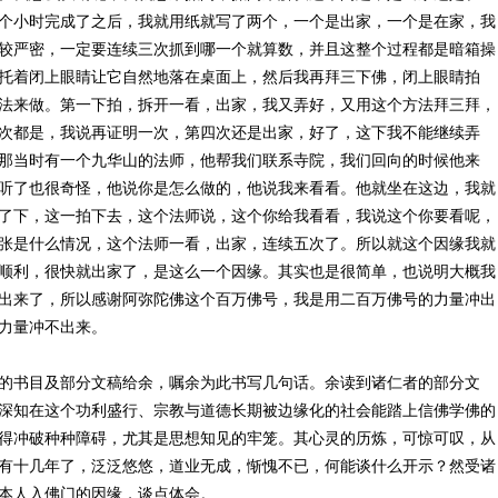
个小时完成了之后，我就用纸就写了两个，一个是出家，一个是在家，我
较严密，一定要连续三次抓到哪一个就算数，并且这整个过程都是暗箱操
托着闭上眼睛让它自然地落在桌面上，然后我再拜三下佛，闭上眼睛拍
法来做。第一下拍，拆开一看，出家，我又弄好，又用这个方法拜三拜，
次都是，我说再证明一次，第四次还是出家，好了，这下我不能继续弄
那当时有一个九华山的法师，他帮我们联系寺院，我们回向的时候他来
听了也很奇怪，他说你是怎么做的，他说我来看看。他就坐在这边，我就
了下，这一拍下去，这个法师说，这个你给我看看，我说这个你要看呢，
张是什么情况，这个法师一看，出家，连续五次了。所以就这个因缘我就
顺利，很快就出家了，是这么一个因缘。其实也是很简单，也说明大概我
子冲出来了，所以感谢阿弥陀佛这个百万佛号，我是用二百万佛号的力量冲出
力量冲不出来。
的书目及部分文稿给余，嘱余为此书写几句话。余读到诸仁者的部分文
深知在这个功利盛行、宗教与道德长期被边缘化的社会能踏上信佛学佛的
得冲破种种障碍，尤其是思想知见的牢笼。其心灵的历炼，可惊可叹，从
有十几年了，泛泛悠悠，道业无成，惭愧不已，何能谈什么开示？然受诸
本人入佛门的因缘，谈点体会。