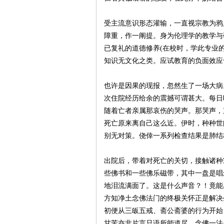
受主流意识形态灌输，一直视宗教为鸦
障重，作一阐提。身为伦理学的教学与
已复礼的道德修养(在校时，学此专业
知识无文化之类。应试教育的负面效应
也许是因果的现报，忽然生了一场大病
次住院经历给余的震撼可谓甚大。每日
随着亡者亲属那哀伤的哭声。那哭声，
死亡原来离自己这么近。伊时，种种世
别无对策。侥倖一系列检查结果是肺结
出院后，带着对死亡的关切，接触诸种
些佛书和一些佛乐磁带，其中一盘是唱
地泪流满面了。这是什么声音？！竟能
方知净土念佛法门的终极关怀正是解决
初便从三皈五戒、斋公斋婆的行为开始
甘苦亦非片言只语所能道尽。念佛一法