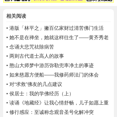
相关阅读
•
港版「林平之」撇百亿家财过清苦佛门生活
•
她不是在禅坐，她就这样往生了——黄齐秀老
•
念诵大悲咒祛除病苦
•
两则古代道士高人的故事
•
憨山大师梦中游历弥勒兜率净土的事迹
•
如来慈愿方便船——我修药师法门的体会
•
对“求救”佛友的几点建议
•
侯居士：我的学佛经历（上）
•
读诵《地藏经》让我心情舒畅，儿子如愿上重
•
修行感应：至诚称念观音圣号化解冲突