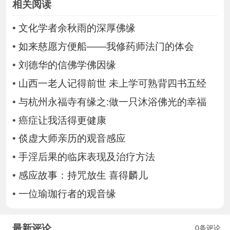
相关阅读
•
文化学者余秋雨的深厚佛缘
•
如来慈愿方便船——我修药师法门的体会
•
刘德华的信佛学佛因缘
•
山西一老人记得前世 未上学可熟背四书五经
•
与杭州永福寺有缘之:做一只沐浴佛光的幸福
•
癌症让我活得更健康
•
倓虚大师亲历的观音感应
•
手淫后果的临床表现及治疗方法
•
感应故事：持咒放生 喜得麟儿
•
一位瑜珈行者的观音缘
最新评论
0条评论