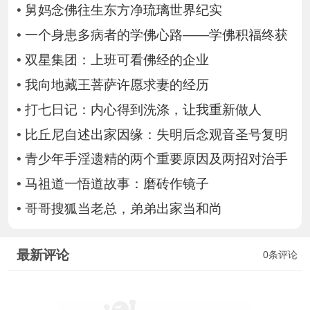
•
舅妈念佛往生东方净琉璃世界纪实
•
一个身患多病者的学佛心路——学佛积福终获
•
双星集团：上班可看佛经的企业
•
我向地藏王菩萨许愿求妻的经历
•
打七日记：内心得到洗涤，让我重新做人
•
比丘尼自述出家因缘：失明后念观音圣号复明
•
青少年手淫遗精的两个重要原因及两招对治手
•
马祖道一悟道故事：磨砖作镜子
•
哥哥搜狐当老总，弟弟出家当和尚
最新评论
0条评论