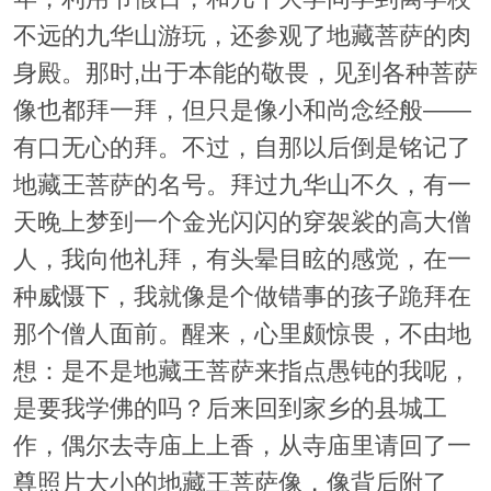
不远的九华山游玩，还参观了地藏菩萨的肉
身殿。那时,出于本能的敬畏，见到各种菩萨
像也都拜一拜，但只是像小和尚念经般——
有口无心的拜。不过，自那以后倒是铭记了
地藏王菩萨的名号。拜过九华山不久，有一
天晚上梦到一个金光闪闪的穿袈裟的高大僧
人，我向他礼拜，有头晕目眩的感觉，在一
种威慑下，我就像是个做错事的孩子跪拜在
那个僧人面前。醒来，心里颇惊畏，不由地
想：是不是地藏王菩萨来指点愚钝的我呢，
是要我学佛的吗？后来回到家乡的县城工
作，偶尔去寺庙上上香，从寺庙里请回了一
尊照片大小的地藏王菩萨像，像背后附了