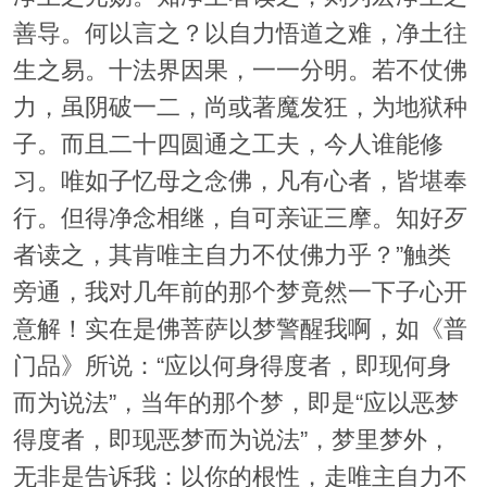
善导。何以言之？以自力悟道之难，净土往
生之易。十法界因果，一一分明。若不仗佛
力，虽阴破一二，尚或著魔发狂，为地狱种
子。而且二十四圆通之工夫，今人谁能修
习。唯如子忆母之念佛，凡有心者，皆堪奉
行。但得净念相继，自可亲证三摩。知好歹
者读之，其肯唯主自力不仗佛力乎？”触类
旁通，我对几年前的那个梦竟然一下子心开
意解！实在是佛菩萨以梦警醒我啊，如《普
门品》所说：“应以何身得度者，即现何身
而为说法”，当年的那个梦，即是“应以恶梦
得度者，即现恶梦而为说法”，梦里梦外，
无非是告诉我：以你的根性，走唯主自力不